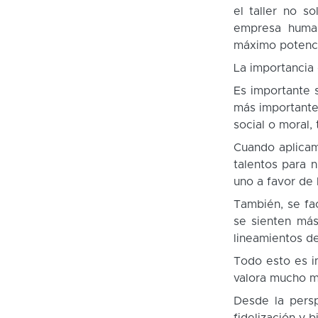
el taller no s
empresa human
máximo potencia
La importancia
Es importante 
más importante 
social o moral,
Cuando aplicam
talentos para 
uno a favor de
También, se fac
se sienten má
lineamientos de
Todo esto es i
valora mucho má
Desde la persp