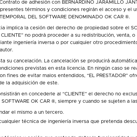
e Contrato de adhesión con BERNARDINO JARAMILLO JANTE,
presentes términos y condiciones regirán el acceso y e
O TEMPORAL DEL SOFTWARE DENOMINADO OK CAR ®.
encia implica la cesión del derecho de propiedad sobre
CLIENTE” no podrá proceder a su redistribución, venta, o
nte ingeniería inversa o por cualquier otro procedimiento,
autor.
asta su cancelación. La cancelación se producirá automáti
ondiciones previstas en esta licencia. En ningún caso se re
n fines de evitar malos entendidos, “EL PRESTADOR” ofre
e la adquisición de este.
consistirán en concederle al “CLIENTE” el derecho no exclu
r el SOFTWARE OK CAR ®, siempre y cuando se sujeten a las 
dar el mismo a un tercero.
cualquier técnica de ingeniería inversa que pretenda descu