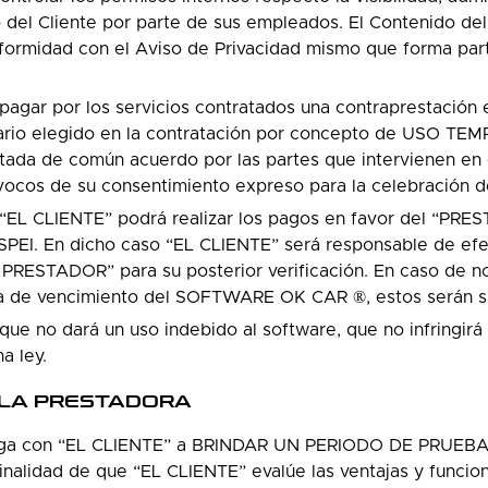
del Cliente por parte de sus empleados. El Contenido del 
rmidad con el Aviso de Privacidad mismo que forma parte
 pagar por los servicios contratados una contraprestación
rifario elegido en la contratación por concepto de USO T
tada de común acuerdo por las partes que intervienen en
vocos de su consentimiento expreso para la celebración d
“EL CLIENTE” podrá realizar los pagos en favor del “PRE
 SPEI. En dicho caso “EL CLIENTE” será responsable de ef
L PRESTADOR” para su posterior verificación. En caso de no
cha de vencimiento del SOFTWARE OK CAR ®, estos serán 
ue no dará un uso indebido al software, que no infringirá 
a ley.
 LA PRESTADORA
ga con “EL CLIENTE” a BRINDAR UN PERIODO DE PRUEBA
alidad de que “EL CLIENTE” evalúe las ventajas y funcion