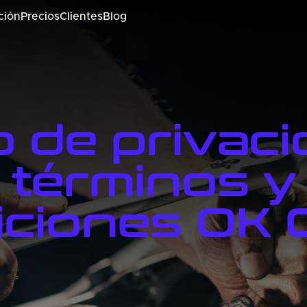
ción
Precios
Clientes
Blog
o de privaci
términos y
iciones OK 