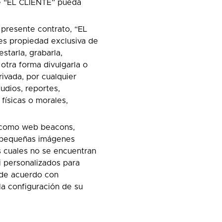
ue “EL CLIENTE” pueda
presente contrato, “EL
s propiedad exclusiva de
starla, grabarla,
 otra forma divulgarla o
rivada, por cualquier
udios, reportes,
físicas o morales,
s como web beacons,
on pequeñas imágenes
s cuales no se encuentran
i personalizados para
r de acuerdo con
la configuración de su